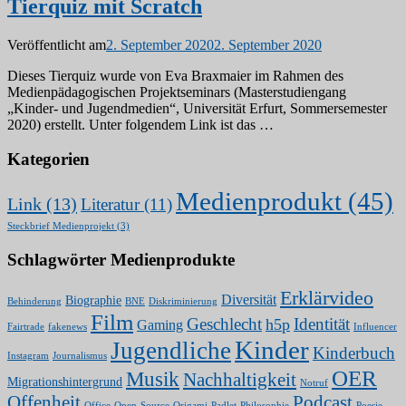
Tierquiz mit Scratch
Veröffentlicht am
2. September 2020
2. September 2020
Dieses Tierquiz wurde von Eva Braxmaier im Rahmen des
Medienpädagogischen Projektseminars (Masterstudiengang
„Kinder- und Jugendmedien“, Universität Erfurt, Sommersemester
2020) erstellt. Unter folgendem Link ist das …
Kategorien
Medienprodukt
(45)
Link
(13)
Literatur
(11)
Steckbrief Medienprojekt
(3)
Schlagwörter Medienprodukte
Erklärvideo
Diversität
Biographie
Behinderung
BNE
Diskriminierung
Film
Geschlecht
Identität
h5p
Gaming
Fairtrade
fakenews
Influencer
Kinder
Jugendliche
Kinderbuch
Instagram
Journalismus
OER
Musik
Nachhaltigkeit
Migrationshintergrund
Notruf
Offenheit
Podcast
Office
Open-Source
Origami
Padlet
Philosophie
Poesie