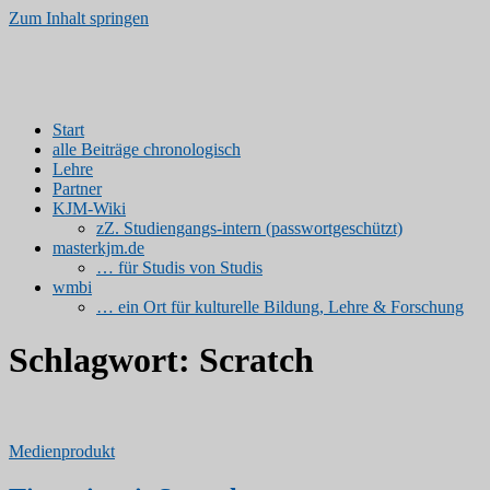
Zum Inhalt springen
Kinder- und Jugendmedien
www.kjm-erfurt.de | Medienprodukte von Studierenden
Start
alle Beiträge chronologisch
Lehre
Partner
KJM-Wiki
zZ. Studiengangs-intern (passwortgeschützt)
masterkjm.de
… für Studis von Studis
wmbi
… ein Ort für kulturelle Bildung, Lehre & Forschung
Schlagwort:
Scratch
Medienprodukt