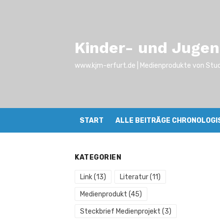
Zum
Inhalt
springen
Kinder- und Juge
www.kjm-erfurt.de | Medienprodukte von Stu
START
ALLE BEITRÄGE CHRONOLOGI
KATEGORIEN
Link
(13)
Literatur
(11)
Medienprodukt
(45)
Steckbrief Medienprojekt
(3)