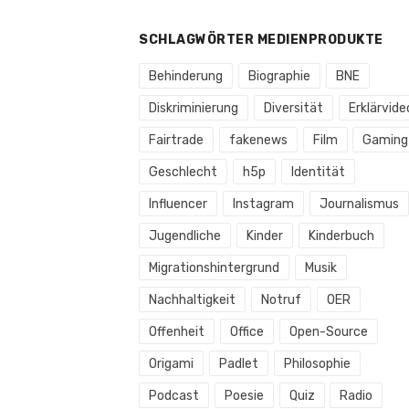
SCHLAGWÖRTER MEDIENPRODUKTE
Behinderung
Biographie
BNE
Diskriminierung
Diversität
Erklärvide
Fairtrade
fakenews
Film
Gaming
Geschlecht
h5p
Identität
Influencer
Instagram
Journalismus
Jugendliche
Kinder
Kinderbuch
Migrationshintergrund
Musik
Nachhaltigkeit
Notruf
OER
Offenheit
Office
Open-Source
Origami
Padlet
Philosophie
Podcast
Poesie
Quiz
Radio