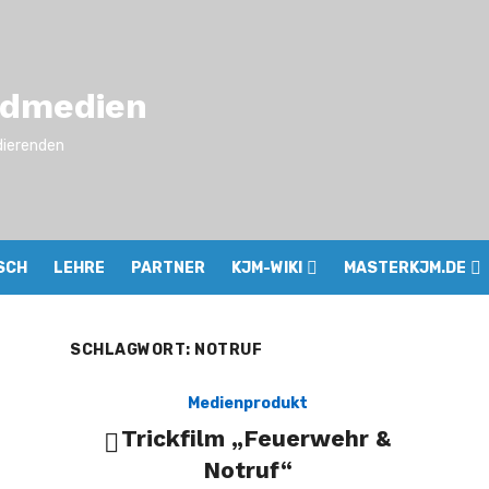
ndmedien
dierenden
SCH
LEHRE
PARTNER
KJM-WIKI
MASTERKJM.DE
SCHLAGWORT:
NOTRUF
Medienprodukt
Trickfilm „Feuerwehr &
Notruf“