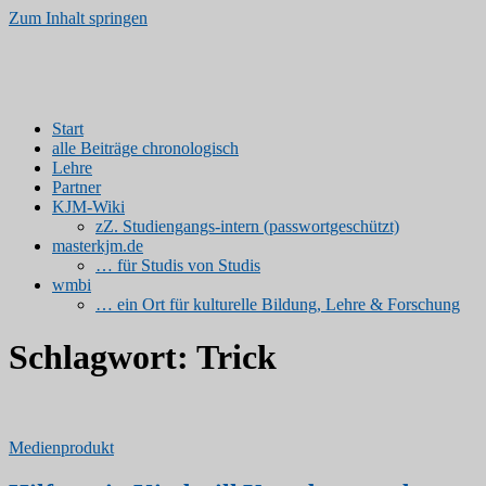
Zum Inhalt springen
Kinder- und Jugendmedien
www.kjm-erfurt.de | Medienprodukte von Studierenden
Start
alle Beiträge chronologisch
Lehre
Partner
KJM-Wiki
zZ. Studiengangs-intern (passwortgeschützt)
masterkjm.de
… für Studis von Studis
wmbi
… ein Ort für kulturelle Bildung, Lehre & Forschung
Schlagwort:
Trick
Medienprodukt