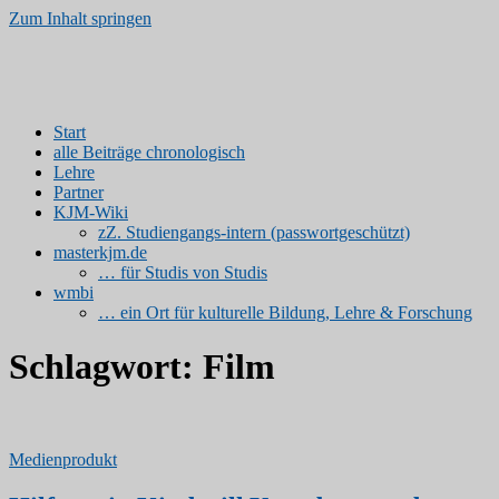
Zum Inhalt springen
Kinder- und Jugendmedien
www.kjm-erfurt.de | Medienprodukte von Studierenden
Start
alle Beiträge chronologisch
Lehre
Partner
KJM-Wiki
zZ. Studiengangs-intern (passwortgeschützt)
masterkjm.de
… für Studis von Studis
wmbi
… ein Ort für kulturelle Bildung, Lehre & Forschung
Schlagwort:
Film
Medienprodukt