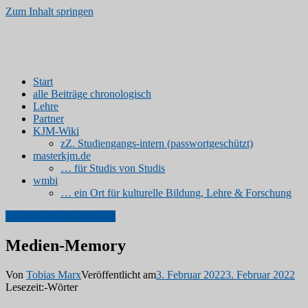
Zum Inhalt springen
Kinder- und Jugendmedien
www.kjm-erfurt.de | Medienprodukte von Studierenden
Start
alle Beiträge chronologisch
Lehre
Partner
KJM-Wiki
zZ. Studiengangs-intern (passwortgeschützt)
masterkjm.de
… für Studis von Studis
wmbi
… ein Ort für kulturelle Bildung, Lehre & Forschung
Steckbrief Medienprojekt
Medien-Memory
Von
Tobias Marx
Veröffentlicht am
3. Februar 2022
3. Februar 2022
Lesezeit:
-
Wörter