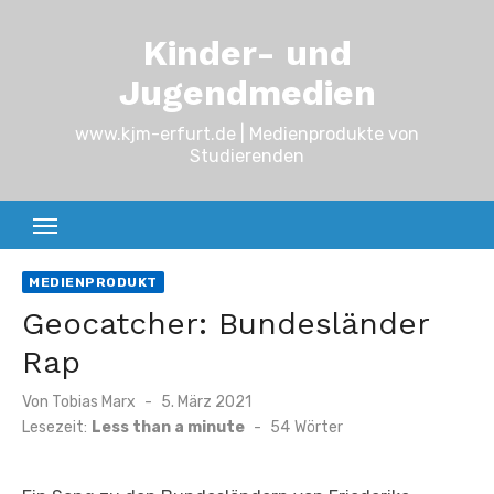
Zum
Kinder- und
Inhalt
springen
Jugendmedien
www.kjm-erfurt.de | Medienprodukte von
Studierenden
MEDIENPRODUKT
Geocatcher: Bundesländer
Rap
Von
Tobias Marx
Veröffentlicht
5. März 2021
am
Lesezeit:
Less than a minute
-
54
Wörter