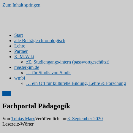
Zum Inhalt springen
Kinder- und Jugendmedien
www.kjm-erfurt.de | Medienprodukte von Studierenden
Start
alle Beiträge chronologisch
Lehre
Partner
KJM-Wiki
zZ. Studiengangs-intern (passwortgeschützt)
masterkjm.de
… für Studis von Studis
wmbi
… ein Ort für kulturelle Bildung, Lehre & Forschung
Link
Fachportal Pädagogik
Von
Tobias Marx
Veröffentlicht am
3. September 2020
Lesezeit:
-
Wörter