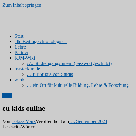
Zum Inhalt springen
Kinder- und Jugendmedien
www.kjm-erfurt.de | Medienprodukte von Studierenden
Start
alle Beiträge chronologisch
Lehre
Partner
KJM-Wiki
zZ. Studiengangs-intern (passwortgeschützt)
masterkjm.de
… für Studis von Studis
wmbi
… ein Ort für kulturelle Bildung, Lehre & Forschung
Link
eu kids online
Von
Tobias Marx
Veröffentlicht am
13. September 2021
Lesezeit:
-
Wörter