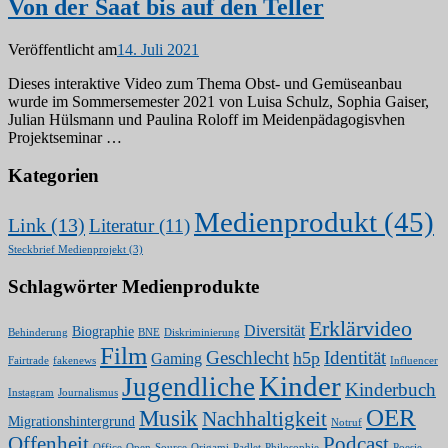
Von der Saat bis auf den Teller
Veröffentlicht am
14. Juli 2021
Dieses interaktive Video zum Thema Obst- und Gemüseanbau
wurde im Sommersemester 2021 von Luisa Schulz, Sophia Gaiser,
Julian Hülsmann und Paulina Roloff im Meidenpädagogisvhen
Projektseminar …
Kategorien
Medienprodukt
(45)
Link
(13)
Literatur
(11)
Steckbrief Medienprojekt
(3)
Schlagwörter Medienprodukte
Erklärvideo
Diversität
Biographie
Behinderung
BNE
Diskriminierung
Film
Geschlecht
Identität
h5p
Gaming
Fairtrade
fakenews
Influencer
Kinder
Jugendliche
Kinderbuch
Instagram
Journalismus
OER
Musik
Nachhaltigkeit
Migrationshintergrund
Notruf
Offenheit
Podcast
Office
Open-Source
Origami
Padlet
Philosophie
Poesie