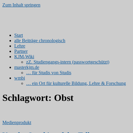
Zum Inhalt springen
Kinder- und Jugendmedien
www.kjm-erfurt.de | Medienprodukte von Studierenden
Start
alle Beiträge chronologisch
Lehre
Partner
KJM-Wiki
zZ. Studiengangs-intern (passwortgeschützt)
masterkjm.de
… für Studis von Studis
wmbi
… ein Ort für kulturelle Bildung, Lehre & Forschung
Schlagwort:
Obst
Medienprodukt